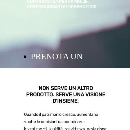
CONTINUATIVA PER FAMIGLIE,
PROFESSIONISTI E IMPRENDITORI
PRENOTA UN
PRIMO CONFRONTO
NON SERVE UN ALTRO
PRODOTTO. SERVE UNA VISIONE
D’INSIEME
.
Quando il patrimonio cresce, aumentano
anche le decisioni da coordinare:
Ti seguo personalmente, a Verona e
online in tutta Italia, nella gestione,
investimenti, liquidità, previdenza, protezione